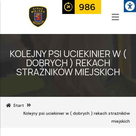
Op
Przejdź
do
treści
KOLEJNY PSI UCIEKINIER W (
DOBRYCH ) REKACH
STRAŻNIKÓW MIEJSKICH
Start
Kolejny psi uciekinier w ( dobrych ) rekach strażników
miejskich