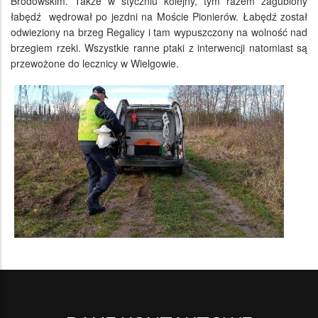
Brodowskim. Także w styczniu kolejny, tym razem zagubiony
łabędź wędrował po jezdni na Moście Pionierów. Łabędź został
odwieziony na brzeg Regalicy i tam wypuszczony na wolność nad
brzegiem rzeki. Wszystkie ranne ptaki z interwencji natomiast są
przewożone do lecznicy w Wielgowie.