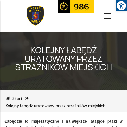
Op
Przejdź
do
treści
KOLEJNY ŁABĘDŹ
URATOWANY PRZEZ
STRAŻNIKÓW MIEJSKICH
Start
Kolejny łabędź uratowany przez strażników miejskich
Łabędzie
to majestatyczne i największe latające ptaki w