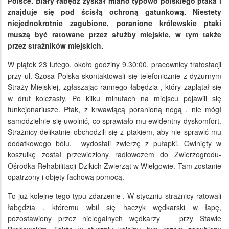
Polsce. Biały łabędź zyskał miano typowo polskiego ptaka i
znajduje się pod ścisłą ochroną gatunkową. Niestety
niejednokrotnie zagubione, poranione królewskie ptaki
muszą być ratowane przez służby miejskie, w tym także
przez strażników miejskich.
W piątek 23 lutego, około godziny 9.30:00, pracownicy trafostacji
przy ul. Szosa Polska skontaktowali się telefonicznie z dyżurnym
Straży Miejskiej, zgłaszając rannego łabędzia , który zaplątał się
w drut kolczasty. Po kilku minutach na miejscu pojawili się
funkcjonariusze. Ptak, z krwawiącą poranioną nogą , nie mógł
samodzielnie się uwolnić, co sprawiało mu ewidentny dyskomfort.
Strażnicy delikatnie obchodzili się z ptakiem, aby nie sprawić mu
dodatkowego bólu, wydostali zwierzę z pułapki. Owinięty w
koszulkę został przewieziony radiowozem do Zwierzogrodu-
Ośrodka Rehabilitacji Dzikich Zwierząt w Wielgowie. Tam zostanie
opatrzony i objęty fachową pomocą.
To już kolejne tego typu zdarzenie . W styczniu strażnicy ratowali
łabędzia , któremu wbił się haczyk wędkarski w łapę,
pozostawiony przez nielegalnych wędkarzy przy Stawie