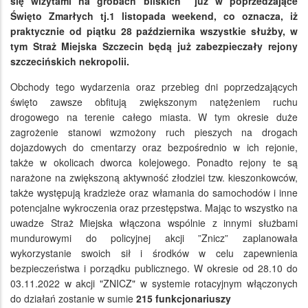
się wizytami na grobach bliskich już w poprzedzające
Święto Zmarłych tj.1 listopada weekend, co oznacza, iż
praktycznie od piątku 28 października wszystkie służby, w
tym Straż Miejska Szczecin będą już zabezpieczały rejony
szczecińskich nekropolii.
Obchody tego wydarzenia oraz przebieg dni poprzedzających
święto zawsze obfitują zwiększonym natężeniem ruchu
drogowego na terenie całego miasta. W tym okresie duże
zagrożenie stanowi wzmożony ruch pieszych na drogach
dojazdowych do cmentarzy oraz bezpośrednio w ich rejonie,
także w okolicach dworca kolejowego. Ponadto rejony te są
narażone na zwiększoną aktywność złodziei tzw. kieszonkowców,
także występują kradzieże oraz włamania do samochodów i inne
potencjalne wykroczenia oraz przestępstwa. Mając to wszystko na
uwadze Straż Miejska włączona wspólnie z innymi służbami
mundurowymi do policyjnej akcji ”Znicz” zaplanowała
wykorzystanie swoich sił i środków w celu zapewnienia
bezpieczeństwa i porządku publicznego. W okresie od 28.10 do
03.11.2022 w akcji "ZNICZ" w systemie rotacyjnym włączonych
do działań zostanie w sumie
215 funkcjonariuszy